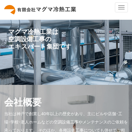
ナ
ビ
ゲ
ー
シ
マグマ冷熱工業は
ョ
空調設備工事の
ン
の
エキスパート集団です
切
替
会社概要
当社は神戸で創業し40年以上の歴史があり、主にビルや店舗･工
場･学校･老人ホームなどの空調設備工事やメンテナンスのご依頼を
承っております。 そのほか、各種設備工事についても併せてご相